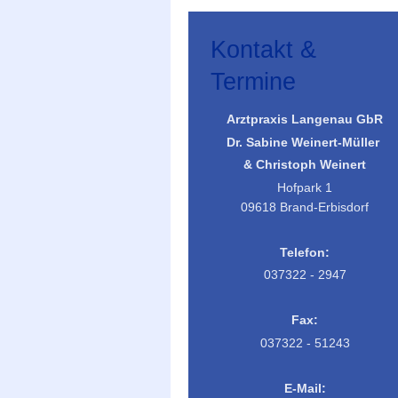
Kontakt &
Termine
Arztpraxis Langenau GbR
Dr. Sabine Weinert-Müller
& Christoph Weinert
Hofpark 1
09618 Brand-Erbisdorf
Telefon:
037322 - 2947
Fax:
037322 - 51243
E-Mail: