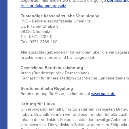
abgebildet, hier finden Sie u.a. auch die gültige
Berufsordn
Heilberufekammergesetz
.
Zuständige kassenärztliche Vereinigung
KVS - Bezirksgeschäftsstelle Chemnitz
Carl-Hamel-Straße 3
09116 Chemnitz
Tel.: 0371 2789-0
Fax: 0371 2789-100
Alle ausschlaggebenden Informationen über die vertragsärz
Krankenversicherter sind hier abgebildet.
Gesetzliche Berufsbezeichnung
Ärztin (Bundesrepublick Deutschland)
Fachärztin für Innere Medizin (Sächsische Landesärzteka
Berufsrechtliche Regelung
Berufsordnung für Ärzte, zu finden auf
www.baek.de
Haftung für Links
Unser Angebot enthält Links zu externen Webseiten Dritter, 
haben. Deshalb können wir für diese fremden Inhalte auc
Inhalte der verlinkten Seiten ist stets der jeweilige Anbieter
verantwortlich. Die verlinkten Seiten wurden zum Zeitpunkt 