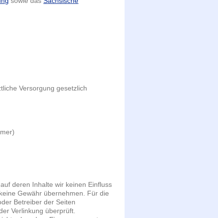
ung
sowie das
Sächsische
tliche Versorgung gesetzlich
mmer)
auf deren Inhalte wir keinen Einfluss
h keine Gewähr übernehmen. Für die
 oder Betreiber der Seiten
der Verlinkung überprüft.